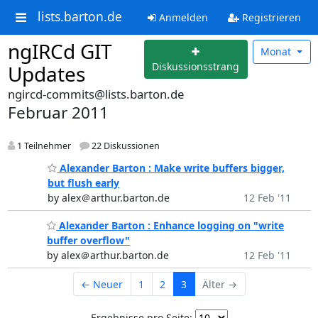
lists.barton.de
Anmelden
Registrieren
ngIRCd GIT
Monat
Diskussionsstrang
Updates
ngircd-commits@lists.barton.de
Februar 2011
1 Teilnehmer
22 Diskussionen
Alexander Barton : Make write buffers bigger,
but flush early
by alex＠arthur.barton.de
12 Feb '11
Alexander Barton : Enhance logging on "write
buffer overflow"
by alex＠arthur.barton.de
12 Feb '11
← Neuer
1
2
3
Älter →
Ergebnisse pro Seite: