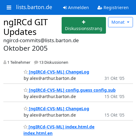
lists.barton.de
Anmelden
Registrieren
ngIRCd GIT
Monat
Diskussionsstrang
Updates
ngircd-commits@lists.barton.de
Oktober 2005
1 Teilnehmer
13 Diskussionen
[ngIRCd-CVS-ML] ChangeLog
by alex＠arthur.barton.de
31 Okt '05
[ngIRCd-CVS-ML] config.guess config.sub
by alex＠arthur.barton.de
15 Okt '05
[ngIRCd-CVS-ML] ChangeLog
by alex＠arthur.barton.de
15 Okt '05
[ngIRCd-CVS-ML] index.html.de
index.html.en