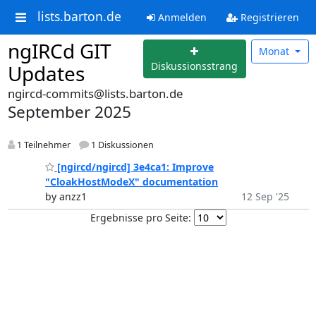
lists.barton.de
Anmelden
Registrieren
ngIRCd GIT
Monat
Diskussionsstrang
Updates
ngircd-commits@lists.barton.de
September 2025
1 Teilnehmer
1 Diskussionen
[ngircd/ngircd] 3e4ca1: Improve
"CloakHostModeX" documentation
by anzz1
12 Sep '25
Ergebnisse pro Seite: