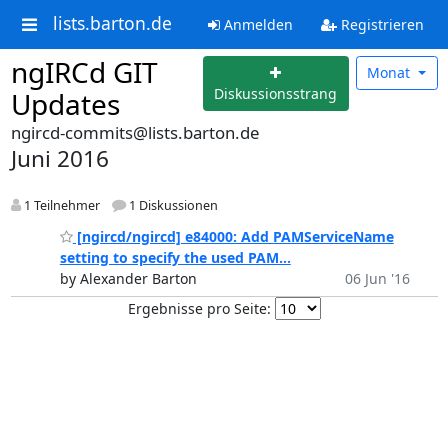
lists.barton.de
Anmelden
Registrieren
ngIRCd GIT
Monat
Diskussionsstrang
Updates
ngircd-commits@lists.barton.de
Juni 2016
1 Teilnehmer
1 Diskussionen
[ngircd/ngircd] e84000: Add PAMServiceName
setting to specify the used PAM...
by Alexander Barton
06 Jun '16
Ergebnisse pro Seite: