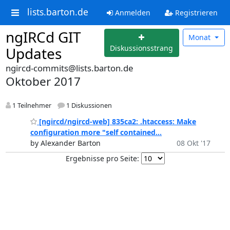
lists.barton.de
Anmelden
Registrieren
ngIRCd GIT
Monat
Diskussionsstrang
Updates
ngircd-commits@lists.barton.de
Oktober 2017
1 Teilnehmer
1 Diskussionen
[ngircd/ngircd-web] 835ca2: .htaccess: Make
configuration more "self contained...
by Alexander Barton
08 Okt '17
Ergebnisse pro Seite: