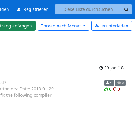
lden
Registrieren
strang anfangen
Thread nach
Monat
Herunterladen
29 Jan '18
cd7
1
0
arton.de> Date: 2018-01-29
0
0
fix the following compiler