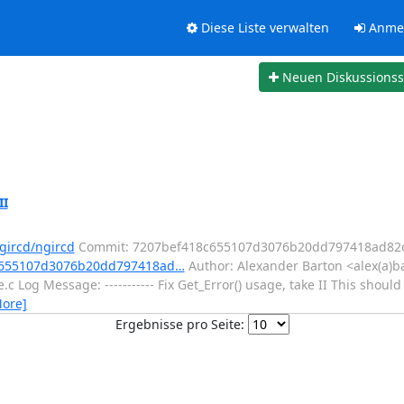
Diese Liste verwalten
Anme
Neuen Diskussions
II
gircd/ngircd
Commit: 7207bef418c655107d3076b20dd797418ad82
8c655107d3076b20dd797418ad…
Author: Alexander Barton <alex(a)b
 Log Message: ----------- Fix Get_Error() usage, take II This should 
More]
Ergebnisse pro Seite: