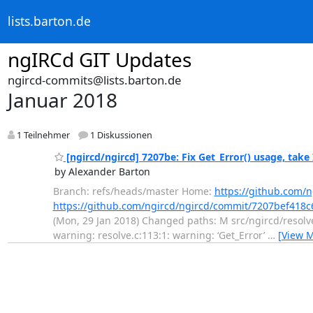
lists.barton.de
ngIRCd GIT Updates
ngircd-commits@lists.barton.de
Januar 2018
1 Teilnehmer
1 Diskussionen
[ngircd/ngircd] 7207be: Fix Get_Error() usage, take 
by Alexander Barton
Branch: refs/heads/master Home:
https://github.com/n
https://github.com/ngircd/ngircd/commit/7207bef41
(Mon, 29 Jan 2018) Changed paths: M src/ngircd/resolve.c
warning: resolve.c:113:1: warning: ‘Get_Error’
…
[View 