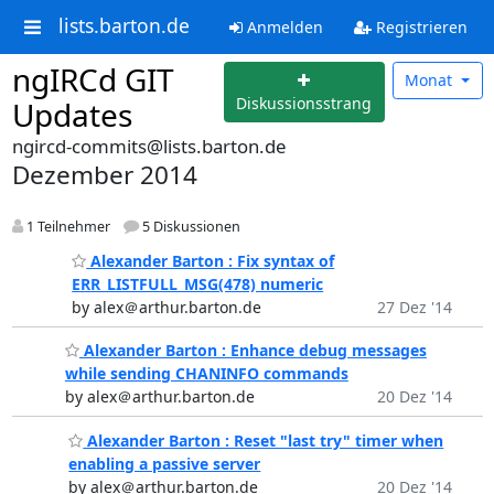
lists.barton.de
Anmelden
Registrieren
ngIRCd GIT
Monat
Diskussionsstrang
Updates
ngircd-commits@lists.barton.de
Dezember 2014
1 Teilnehmer
5 Diskussionen
Alexander Barton : Fix syntax of
ERR_LISTFULL_MSG(478) numeric
by alex＠arthur.barton.de
27 Dez '14
Alexander Barton : Enhance debug messages
while sending CHANINFO commands
by alex＠arthur.barton.de
20 Dez '14
Alexander Barton : Reset "last try" timer when
enabling a passive server
by alex＠arthur.barton.de
20 Dez '14