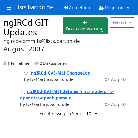
lists.barton.de
Anmelden
Registrieren
ngIRCd GIT
Monat
Diskussionsstrang
Updates
ngircd-commits@lists.barton.de
August 2007
1 Teilnehmer
2 Diskussionen
[ngIRCd-CVS-ML] ChangeLog
by fw＠arthur.barton.de
02 Aug '07
[ngIRCd-CVS-ML] defines.h irc-mode.c irc-
oper.c irc-oper.h parse.c
by fw＠arthur.barton.de
02 Aug '07
Ergebnisse pro Seite: