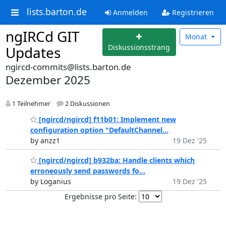
lists.barton.de
Anmelden
Registrieren
ngIRCd GIT
Monat
Diskussionsstrang
Updates
ngircd-commits@lists.barton.de
Dezember 2025
1 Teilnehmer
2 Diskussionen
[ngircd/ngircd] f11b01: Implement new
configuration option "DefaultChannel...
by anzz1
19 Dez '25
[ngircd/ngircd] b932ba: Handle clients which
erroneously send passwords fo...
by Loganius
19 Dez '25
Ergebnisse pro Seite: