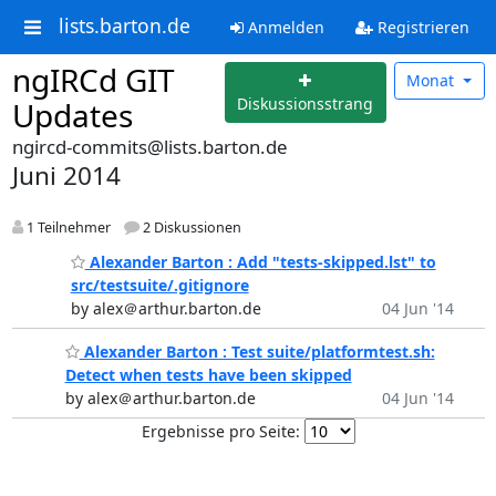
lists.barton.de
Anmelden
Registrieren
ngIRCd GIT
Monat
Diskussionsstrang
Updates
ngircd-commits@lists.barton.de
Juni 2014
1 Teilnehmer
2 Diskussionen
Alexander Barton : Add "tests-skipped.lst" to
src/testsuite/.gitignore
by alex＠arthur.barton.de
04 Jun '14
Alexander Barton : Test suite/platformtest.sh:
Detect when tests have been skipped
by alex＠arthur.barton.de
04 Jun '14
Ergebnisse pro Seite: