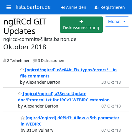
lists.barton.de
Anmelden
Registrieren
ngIRCd GIT
Monat
Diskussionsstrang
Updates
ngircd-commits@lists.barton.de
Oktober 2018
2 Teilnehmer
3 Diskussionen
[ngircd/ngircd] e8e04b: Fix typos/errors/... in
file comments
by Alexander Barton
30 Okt '18
[ngircd/ngircd] a38eea: Update
doc/Protocol.txt for IRCv3 WEBIRC extension
by Alexander Barton
07 Okt '18
[ngircd/ngircd] d0f9d3: Allow a 5th parameter
in WEBIRC
by ItsOnlyBinary
07 Okt '18