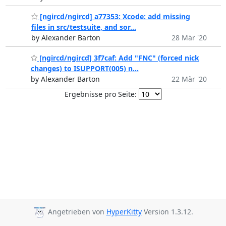
[ngircd/ngircd] a77353: Xcode: add missing
files in src/testsuite, and sor...
by Alexander Barton
28 Mär '20
[ngircd/ngircd] 3f7caf: Add "FNC" (forced nick
changes) to ISUPPORT(005) n...
by Alexander Barton
22 Mär '20
Ergebnisse pro Seite:
Angetrieben von
HyperKitty
Version 1.3.12.