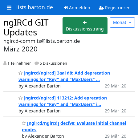
lists.barton.de
Anmelden
Registrieren
ngIRCd GIT
Monat
Diskussionsstrang
Updates
ngircd-commits@lists.barton.de
März 2020
1 Teilnehmer
5 Diskussionen
[ngircd/ngircd] 3aa1d8: Add deprecation
warnings for "Key" and "MaxUsers" ...
by Alexander Barton
29 Mär '20
[ngircd/ngircd] 113212: Add eprecation
warnings for "Key" and "MaxUsers" i...
by Alexander Barton
29 Mär '20
[ngircd/ngircd] decf98: Evaluate initial channel
modes
by Alexander Barton
29 Mär '20