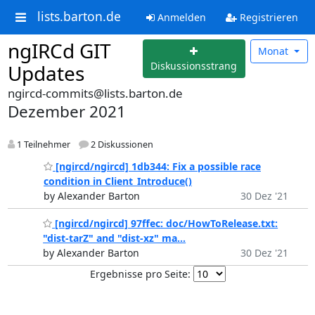
lists.barton.de
Anmelden
Registrieren
ngIRCd GIT
Monat
Diskussionsstrang
Updates
ngircd-commits@lists.barton.de
Dezember 2021
1 Teilnehmer
2 Diskussionen
[ngircd/ngircd] 1db344: Fix a possible race
condition in Client_Introduce()
by Alexander Barton
30 Dez '21
[ngircd/ngircd] 97ffec: doc/HowToRelease.txt:
"dist-tarZ" and "dist-xz" ma...
by Alexander Barton
30 Dez '21
Ergebnisse pro Seite: