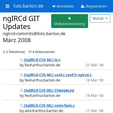
lists.barton.de
Anmelden
Registrieren
ngIRCd GIT
Monat
Diskussionsstrang
Updates
ngircd-commits@lists.barton.de
März 2008
2 Teilnehmer
4 Diskussionen
[ngIRCd-CVS-ML] io.c
by fw＠arthur.barton.de
27 Mär '08
[ngIRCd-CVS-ML] conf.c conf.h ngircd.c
by fw＠arthur.barton.de
18 Mär '08
[ngIRCd-CVS-ML] ChangeLog
by fw＠arthur.barton.de
18 Mär '08
[ngIRCd-CVS-ML] conn-func.c
by alex＠arthur.barton.de
11 Mär '08