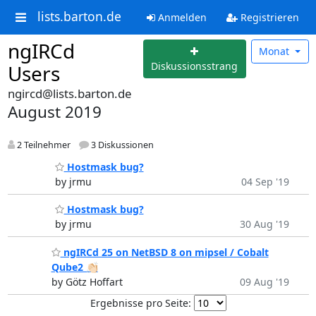
lists.barton.de
Anmelden
Registrieren
ngIRCd
Monat
Diskussionsstrang
Users
ngircd@lists.barton.de
August 2019
2 Teilnehmer
3 Diskussionen
Hostmask bug?
by jrmu
04 Sep '19
Hostmask bug?
by jrmu
30 Aug '19
ngIRCd 25 on NetBSD 8 on mipsel / Cobalt
Qube2 👏🏻
by Götz Hoffart
09 Aug '19
Ergebnisse pro Seite: