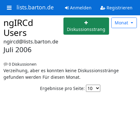
lists.barton.de
Anmelden
Registrieren
ngIRCd
Monat
Diskussionsstrang
Users
ngircd@lists.barton.de
Juli 2006
0 Diskussionen
Verzeihung, aber es konnten keine Diskussionsstränge
gefunden werden Für diesen Monat.
Ergebnisse pro Seite: