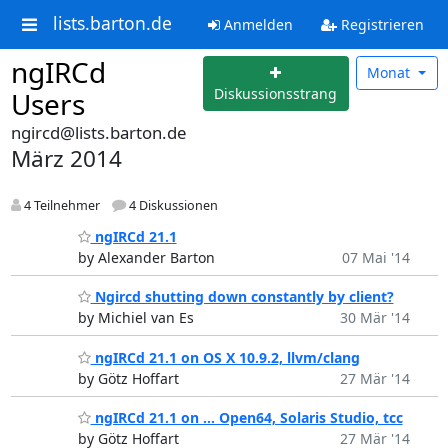
lists.barton.de
Anmelden
Registrieren
ngIRCd
Monat
Diskussionsstrang
Users
ngircd@lists.barton.de
März 2014
4 Teilnehmer
4 Diskussionen
ngIRCd 21.1
by Alexander Barton
07 Mai '14
Ngircd shutting down constantly by client?
by Michiel van Es
30 Mär '14
ngIRCd 21.1 on OS X 10.9.2, llvm/clang
by Götz Hoffart
27 Mär '14
ngIRCd 21.1 on … Open64, Solaris Studio, tcc
by Götz Hoffart
27 Mär '14