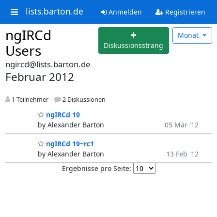
lists.barton.de
Anmelden
Registrieren
ngIRCd
Monat
Diskussionsstrang
Users
ngircd@lists.barton.de
Februar 2012
1 Teilnehmer
2 Diskussionen
ngIRCd 19
by Alexander Barton
05 Mär '12
ngIRCd 19~rc1
by Alexander Barton
13 Feb '12
Ergebnisse pro Seite: