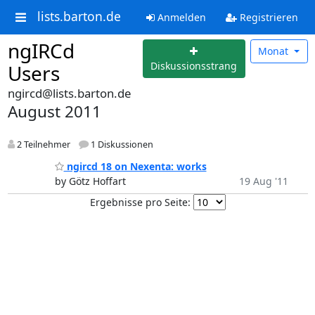
lists.barton.de
Anmelden
Registrieren
ngIRCd
Monat
Diskussionsstrang
Users
ngircd@lists.barton.de
August 2011
2 Teilnehmer
1 Diskussionen
ngircd 18 on Nexenta: works
by Götz Hoffart
19 Aug '11
Ergebnisse pro Seite: