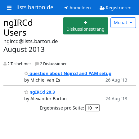
lists.barton.de
Anmelden
Registrieren
ngIRCd
Monat
Diskussionsstrang
Users
ngircd@lists.barton.de
August 2013
2 Teilnehmer
2 Diskussionen
question about Ngircd and PAM setup
by Michiel van Es
26 Aug '13
ngIRCd 20.3
by Alexander Barton
24 Aug '13
Ergebnisse pro Seite: