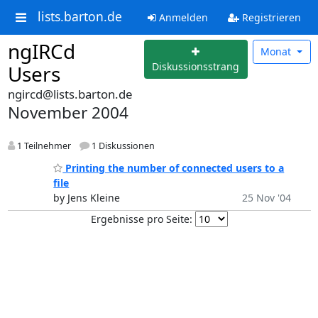
lists.barton.de
Anmelden
Registrieren
ngIRCd
Monat
Diskussionsstrang
Users
ngircd@lists.barton.de
November 2004
1 Teilnehmer
1 Diskussionen
Printing the number of connected users to a
file
by Jens Kleine
25 Nov '04
Ergebnisse pro Seite: