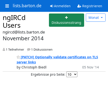
lists.barton.de
Anmelden
Registrieren
ngIRCd
Monat
Diskussionsstrang
Users
ngircd@lists.barton.de
November 2014
1 Teilnehmer
1 Diskussionen
[PATCH] Optionally validate certificates on TLS
server links
by Christoph Biedl
05 Nov '14
Ergebnisse pro Seite: