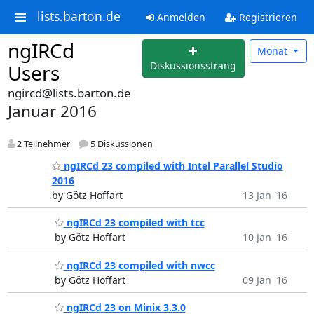
lists.barton.de
Anmelden
Registrieren
ngIRCd
Monat
Diskussionsstrang
Users
ngircd@lists.barton.de
Januar 2016
2 Teilnehmer
5 Diskussionen
ngIRCd 23 compiled with Intel Parallel Studio
2016
by Götz Hoffart
13 Jan '16
ngIRCd 23 compiled with tcc
by Götz Hoffart
10 Jan '16
ngIRCd 23 compiled with nwcc
by Götz Hoffart
09 Jan '16
ngIRCd 23 on Minix 3.3.0