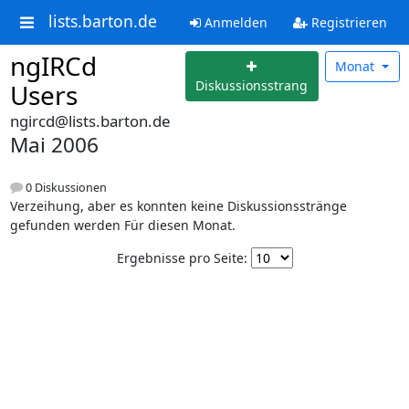
lists.barton.de
Anmelden
Registrieren
ngIRCd
Monat
Diskussionsstrang
Users
ngircd@lists.barton.de
Mai 2006
0 Diskussionen
Verzeihung, aber es konnten keine Diskussionsstränge
gefunden werden Für diesen Monat.
Ergebnisse pro Seite: