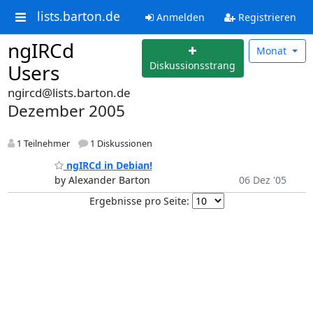
lists.barton.de
Anmelden
Registrieren
ngIRCd
Monat
Diskussionsstrang
Users
ngircd@lists.barton.de
Dezember 2005
1 Teilnehmer
1 Diskussionen
ngIRCd in Debian!
by Alexander Barton
06 Dez '05
Ergebnisse pro Seite: