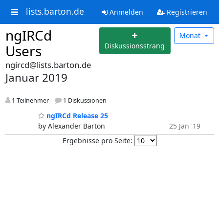
lists.barton.de
Anmelden
Registrieren
ngIRCd
Monat
Diskussionsstrang
Users
ngircd@lists.barton.de
Januar 2019
1 Teilnehmer
1 Diskussionen
ngIRCd Release 25
by Alexander Barton
25 Jan '19
Ergebnisse pro Seite: