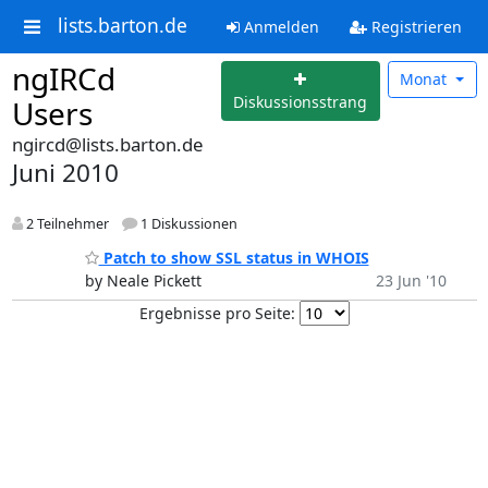
lists.barton.de
Anmelden
Registrieren
ngIRCd
Monat
Diskussionsstrang
Users
ngircd@lists.barton.de
Juni 2010
2 Teilnehmer
1 Diskussionen
Patch to show SSL status in WHOIS
by Neale Pickett
23 Jun '10
Ergebnisse pro Seite: