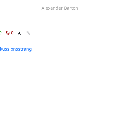
Alexander Barton
0
0
skussionsstrang