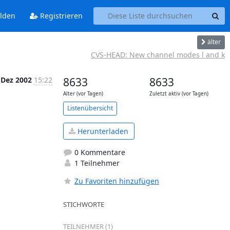
lden
Registrieren
älter
CVS-HEAD: New channel modes l and k
 Dez 2002
15:22
8633
8633
Alter (vor Tagen)
Zuletzt aktiv (vor Tagen)
Listenübersicht
Herunterladen
0 Kommentare
1 Teilnehmer
Zu Favoriten hinzufügen
STICHWORTE
TEILNEHMER (1)