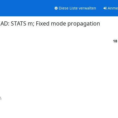
Diese Liste verwalten
Anme
AD: STATS m; Fixed mode propagation
18