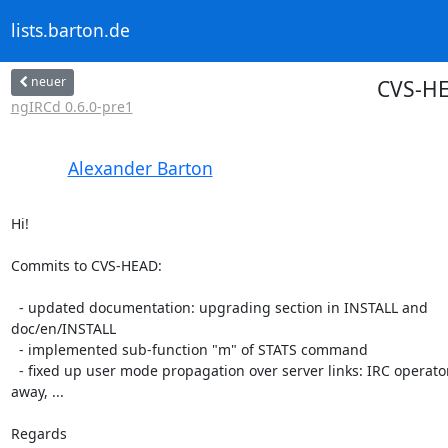
lists.barton.de
neuer
CVS-HE
ngIRCd 0.6.0-pre1
Alexander Barton
Hi!

Commits to CVS-HEAD:

  - updated documentation: upgrading section in INSTALL and 

doc/en/INSTALL

  - implemented sub-function "m" of STATS command

  - fixed up user mode propagation over server links: IRC operator, 

away, ...

Regards
