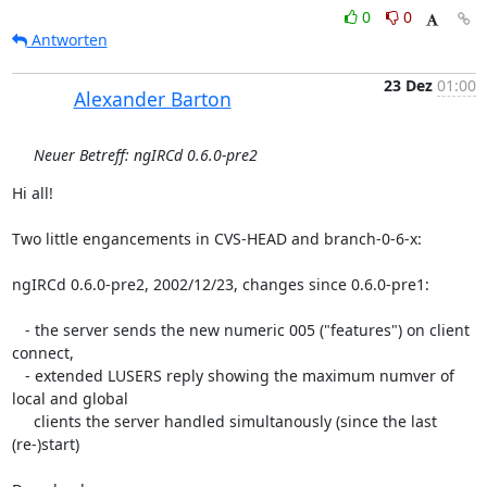
0
0
Antworten
23 Dez
01:00
Alexander Barton
Neuer Betreff: ngIRCd 0.6.0-pre2
Hi all!

Two little engancements in CVS-HEAD and branch-0-6-x:

ngIRCd 0.6.0-pre2, 2002/12/23, changes since 0.6.0-pre1:

   - the server sends the new numeric 005 ("features") on client 
connect,

   - extended LUSERS reply showing the maximum numver of 
local and global

     clients the server handled simultanously (since the last 
(re-)start)
