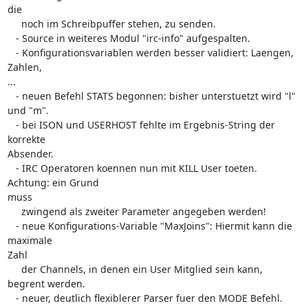
die

     noch im Schreibpuffer stehen, zu senden.

   - Source in weiteres Modul "irc-info" aufgespalten.

   - Konfigurationsvariablen werden besser validiert: Laengen, 
Zahlen,  

...

   - neuen Befehl STATS begonnen: bisher unterstuetzt wird "l" 
und "m".

   - bei ISON und USERHOST fehlte im Ergebnis-String der 
korrekte  

Absender.

   - IRC Operatoren koennen nun mit KILL User toeten. 
Achtung: ein Grund  

muss

     zwingend als zweiter Parameter angegeben werden!

   - neue Konfigurations-Variable "MaxJoins": Hiermit kann die 
maximale  

Zahl

     der Channels, in denen ein User Mitglied sein kann, 
begrent werden.

   - neuer, deutlich flexiblerer Parser fuer den MODE Befehl.
