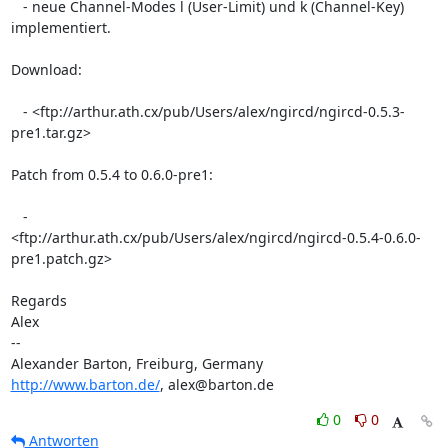
   - neue Channel-Modes l (User-Limit) und k (Channel-Key) 
implementiert.

Download:

   - <ftp://arthur.ath.cx/pub/Users/alex/ngircd/ngircd-0.5.3-
pre1.tar.gz>

Patch from 0.5.4 to 0.6.0-pre1:

   -  

<ftp://arthur.ath.cx/pub/Users/alex/ngircd/ngircd-0.5.4-0.6.0- 

pre1.patch.gz>

Regards

Alex

-- 

http://www.barton.de/
, alex@barton.de
0
0
Antworten