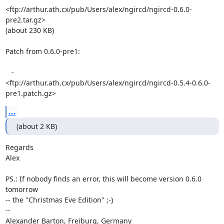
<ftp://arthur.ath.cx/pub/Users/alex/ngircd/ngircd-0.6.0-
pre2.tar.gz>  

(about 230 KB)

Patch from 0.6.0-pre1:

   -  

<ftp://arthur.ath.cx/pub/Users/alex/ngircd/ngircd-0.5.4-0.6.0- 

pre1.patch.gz>
...
(about 2 KB)
Regards

Alex

PS.: If nobody finds an error, this will become version 0.6.0 
tomorrow  

-- the "Christmas Eve Edition" ;-)

-- 
