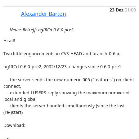
23 Dez
01:00
Alexander Barton
Neuer Betreff: ngIRCd 0.6.0-pre2
Hi all!

Two little engancements in CVS-HEAD and branch-0-6-x:

ngIRCd 0.6.0-pre2, 2002/12/23, changes since 0.6.0-pre1:

   - the server sends the new numeric 005 ("features") on client 
connect,

   - extended LUSERS reply showing the maximum numver of 
local and global

     clients the server handled simultanously (since the last 
(re-)start)

Download:

   -  
