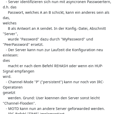
   - Server identifizieren sich nun mit asyncronen Passwoertern, 
d.h. das

     Passwort, welches A an B schickt, kann ein anderes sein als 
das,  

welches

     B als Antwort an A sendet. In der Konfig.-Datei, Abschnitt 
"Server",

     wurde "Password" dazu durch "MyPassword" und 
"PeerPassword" ersetzt.

   - Der Server kann nun zur Laufzeit die Konfiguration neu 
einlesen:  

dies

     macht er nach dem Befehl REHASH oder wenn ein HUP-
Signal empfangen  

wird.

   - Channel-Mode "P" ("persistent") kann nur noch von IRC-
Operatoren  

gesetzt

     werden. Grund: User koennen den Server sonst leicht  

"Channel-Flooden".

   - MOTD kann nun an andere Server geforwarded werden.

   - IRC-Befehl "TIME" implementiert.
