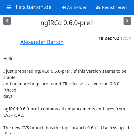
lists.barton.de
Anmelden
Registrieren
ngIRCd 0.6.0-pre1
18 Dez '02
17:54
Alexander Barton
Hello!

I just prepared ngIRCd 0.6.0-pre1. If this version seems to be 
stable  

and no more bugs are found I'll release it as version 0.6.0 
"these  

days".

ngIRCd 0.6.0-pre1 contains all enhancements and fixes from 
CVS-HEAD.

The new CVS branch has the tag "branch-0.6.x". Use "cvs up -d 
-P -r  
