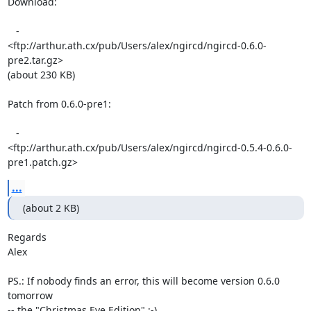
Download:

   -  

<ftp://arthur.ath.cx/pub/Users/alex/ngircd/ngircd-0.6.0-
pre2.tar.gz>  

(about 230 KB)

Patch from 0.6.0-pre1:

   -  

<ftp://arthur.ath.cx/pub/Users/alex/ngircd/ngircd-0.5.4-0.6.0- 

pre1.patch.gz>
...
(about 2 KB)
Regards

Alex

PS.: If nobody finds an error, this will become version 0.6.0 
tomorrow  

-- the "Christmas Eve Edition" ;-)
