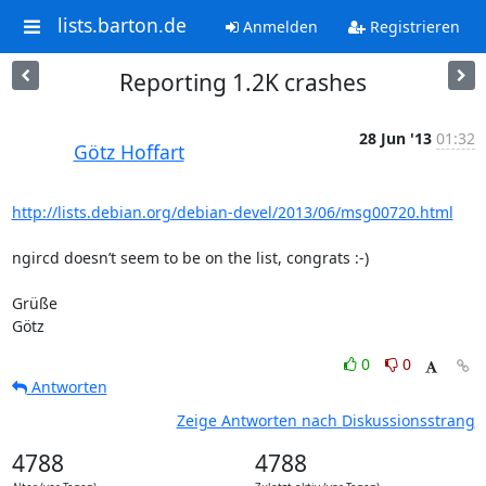
lists.barton.de
Anmelden
Registrieren
Reporting 1.2K crashes
28 Jun '13
01:32
Götz Hoffart
http://lists.debian.org/debian-devel/2013/06/msg00720.html
ngircd doesn’t seem to be on the list, congrats :-)

Grüße

Götz
0
0
Antworten
Zeige Antworten nach Diskussionsstrang
4788
4788