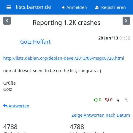
lists.barton.de
Anmelden
Registrieren
Reporting 1.2K crashes
28 Jun '13
01:32
Götz Hoffart
http://lists.debian.org/debian-devel/2013/06/msg00720.html
ngircd doesn’t seem to be on the list, congrats :-)

Grüße

Götz
0
0
Antworten
Zeige Antworten nach Datum
4788
4788