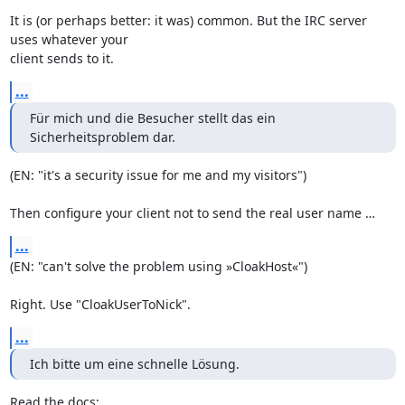
It is (or perhaps better: it was) common. But the IRC server 
uses whatever your

client sends to it.
...
Für mich und die Besucher stellt das ein 
Sicherheitsproblem dar.
(EN: "it's a security issue for me and my visitors")

Then configure your client not to send the real user name …
...
(EN: "can't solve the problem using »CloakHost«")

Right. Use "CloakUserToNick".
...
Ich bitte um eine schnelle Lösung.
Read the docs:
