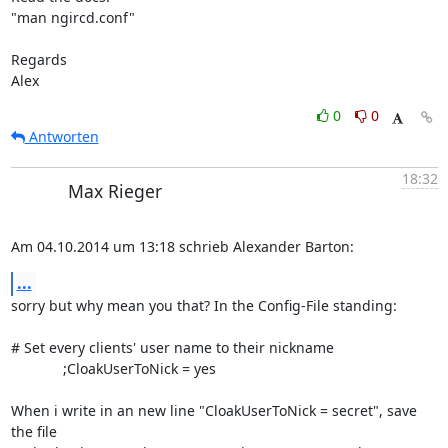
"man ngircd.conf"

Regards

Alex
0
0
Antworten
18:32
Max Rieger
Am 04.10.2014 um 13:18 schrieb Alexander Barton:
...
sorry but why mean you that? In the Config-File standing:

# Set every clients' user name to their nickname

             ;CloakUserToNick = yes

When i write in an new line "CloakUserToNick = secret", save 
the file 
