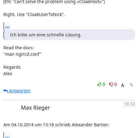
(EN: "can't solve the problem using »CloakHost«")

Right. Use "CloakUserToNick".
...
Ich bitte um eine schnelle Lösung.
Read the docs:

"man ngircd.conf"

Regards

Alex
0
0
Antworten
18:32
Max Rieger
Am 04.10.2014 um 13:18 schrieb Alexander Barton:
...