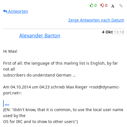
0
0
Antworten
Zeige Antworten nach Datum
4 Okt
13:18
Alexander Barton
Hi Max!

First of all: the language of this mailing list is English, by far 
not all

subscribers do understand German …

Am 04.10.2014 um 04:23 schrieb Max Rieger <root@dynamic-
port.net>:
...
(EN: "didn't know, that it is common, to use the local user name 
used by the

OS for IRC and to show to other users")
