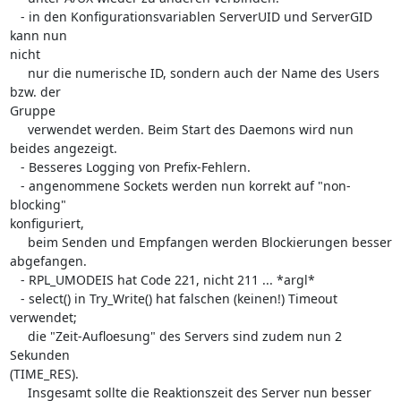
   - in den Konfigurationsvariablen ServerUID und ServerGID 
kann nun 

nicht

     nur die numerische ID, sondern auch der Name des Users 
bzw. der 

Gruppe

     verwendet werden. Beim Start des Daemons wird nun 
beides angezeigt.

   - Besseres Logging von Prefix-Fehlern.

   - angenommene Sockets werden nun korrekt auf "non-
blocking" 

konfiguriert,

     beim Senden und Empfangen werden Blockierungen besser 
abgefangen.

   - RPL_UMODEIS hat Code 221, nicht 211 ... *argl*

   - select() in Try_Write() hat falschen (keinen!) Timeout 
verwendet;

     die "Zeit-Aufloesung" des Servers sind zudem nun 2 
Sekunden 

(TIME_RES).

     Insgesamt sollte die Reaktionszeit des Server nun besser 