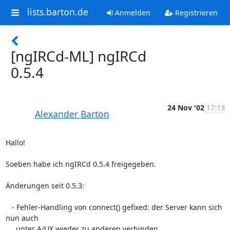
lists.barton.de
Anmelden
Registrieren
[ngIRCd-ML] ngIRCd
0.5.4
24 Nov '02
17:13
Alexander Barton
Hallo!

Soeben habe ich ngIRCd 0.5.4 freigegeben.

Änderungen seit 0.5.3:

   - Fehler-Handling von connect() gefixed: der Server kann sich 
nun auch

     unter A/UX wieder zu anderen verbinden.
