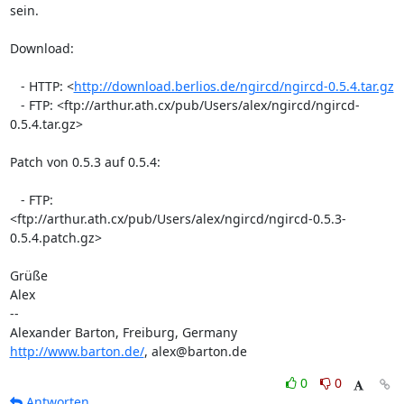
sein.

Download:

   - HTTP: <
http://download.berlios.de/ngircd/ngircd-0.5.4.tar.gz
   - FTP: <ftp://arthur.ath.cx/pub/Users/alex/ngircd/ngircd-
0.5.4.tar.gz>

Patch von 0.5.3 auf 0.5.4:

   - FTP: 

<ftp://arthur.ath.cx/pub/Users/alex/ngircd/ngircd-0.5.3-
0.5.4.patch.gz>

Grüße

Alex

-- 

http://www.barton.de/
, alex@barton.de
0
0
Antworten