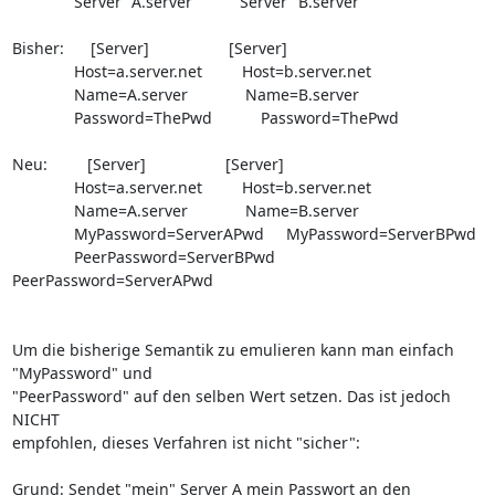
              Server "A.server"         Server "B.server"

Bisher:      [Server]                  [Server]

              Host=a.server.net         Host=b.server.net

              Name=A.server             Name=B.server

              Password=ThePwd           Password=ThePwd

Neu:         [Server]                  [Server]

              Host=a.server.net         Host=b.server.net

              Name=A.server             Name=B.server

              MyPassword=ServerAPwd     MyPassword=ServerBPwd

              PeerPassword=ServerBPwd   
PeerPassword=ServerAPwd

Um die bisherige Semantik zu emulieren kann man einfach 
"MyPassword" und 

"PeerPassword" auf den selben Wert setzen. Das ist jedoch 
NICHT 

empfohlen, dieses Verfahren ist nicht "sicher":

Grund: Sendet "mein" Server A mein Passwort an den 