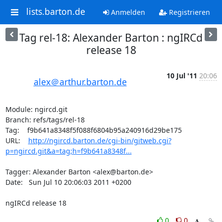
lists.barton.de
Anmelden
Registrieren
Tag rel-18: Alexander Barton : ngIRCd
release 18
10 Jul '11
20:06
alex＠arthur.barton.de
Module: ngircd.git

Branch: refs/tags/rel-18

Tag:    f9b641a8348f5f088f6804b95a240916d29be175

URL:    
http://ngircd.barton.de/cgi-bin/gitweb.cgi?
p=ngircd.git&a=tag;h=f9b641a8348f...
Tagger: Alexander Barton <alex@barton.de>

Date:   Sun Jul 10 20:06:03 2011 +0200

ngIRCd release 18
0
0