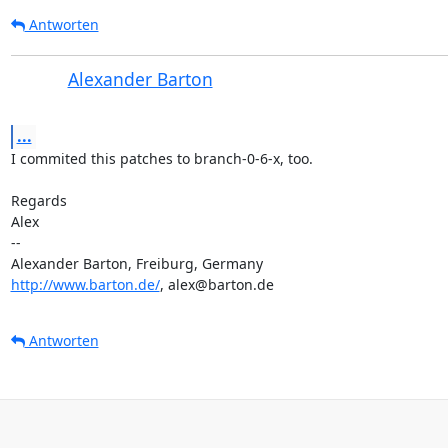
Antworten
Alexander Barton
...
I commited this patches to branch-0-6-x, too.

Regards

Alex

-- 

http://www.barton.de/
, alex@barton.de
Antworten