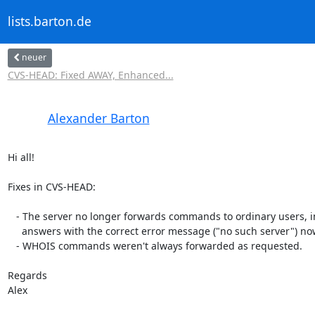
lists.barton.de
neuer
CVS-HEAD: Fixed AWAY, Enhanced...
Alexander Barton
Hi all!

Fixes in CVS-HEAD:

   - The server no longer forwards commands to ordinary users, instead it

     answers with the correct error message ("no such server") now.

   - WHOIS commands weren't always forwarded as requested.

Regards

Alex
