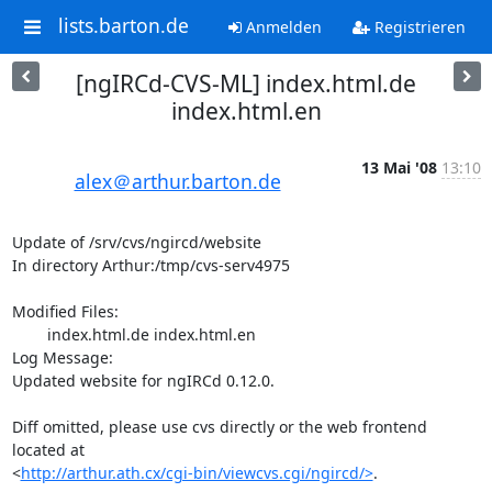
lists.barton.de
Anmelden
Registrieren
[ngIRCd-CVS-ML] index.html.de
index.html.en
13 Mai '08
13:10
alex＠arthur.barton.de
Update of /srv/cvs/ngircd/website

In directory Arthur:/tmp/cvs-serv4975

Modified Files:

	index.html.de index.html.en 

Log Message:

Updated website for ngIRCd 0.12.0.

Diff omitted, please use cvs directly or the web frontend 
located at

<
http://arthur.ath.cx/cgi-bin/viewcvs.cgi/ngircd/>
.