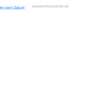
alex＠arthur.barton.de
ten nach Datum