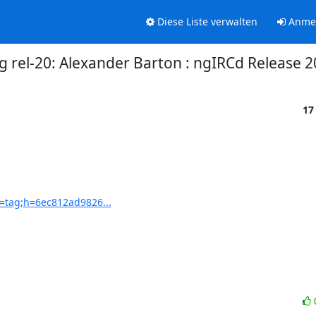
Diese Liste verwalten
Anme
g rel-20: Alexander Barton : ngIRCd Release 2
17
a=tag;h=6ec812ad9826...