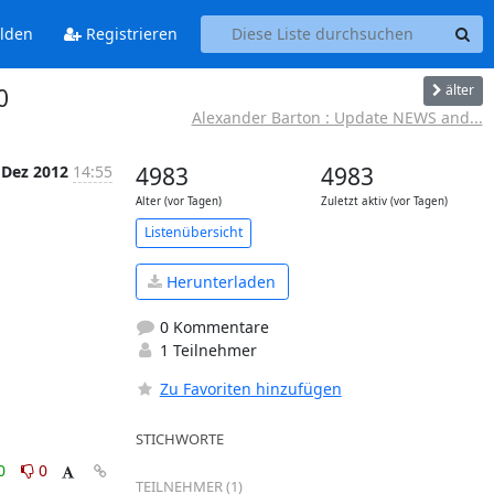
lden
Registrieren
älter
0
Alexander Barton : Update NEWS and...
 Dez 2012
14:55
4983
4983
Alter (vor Tagen)
Zuletzt aktiv (vor Tagen)
Listenübersicht
Herunterladen
0 Kommentare
1 Teilnehmer
Zu Favoriten hinzufügen
STICHWORTE
0
0
TEILNEHMER (1)