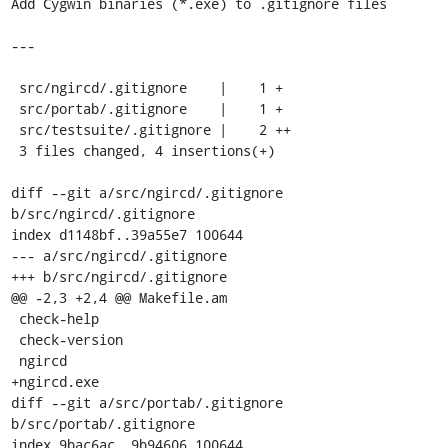
Add Cygwin binaries (*.exe) to .gitignore files

---

 src/ngircd/.gitignore    |    1 +

 src/portab/.gitignore    |    1 +

 src/testsuite/.gitignore |    2 ++

 3 files changed, 4 insertions(+)

diff --git a/src/ngircd/.gitignore 
b/src/ngircd/.gitignore

index d1148bf..39a55e7 100644

--- a/src/ngircd/.gitignore

+++ b/src/ngircd/.gitignore

@@ -2,3 +2,4 @@ Makefile.am

 check-help

 check-version

 ngircd

+ngircd.exe

diff --git a/src/portab/.gitignore 
b/src/portab/.gitignore

index 9bac6ac..9b94606 100644
