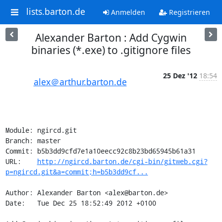
lists.barton.de
Anmelden
Registrieren
Alexander Barton : Add Cygwin
binaries (*.exe) to .gitignore files
25 Dez '12
18:54
alex＠arthur.barton.de
Module: ngircd.git

Branch: master

Commit: b5b3dd9cfd7e1a10eecc92c8b23bd65945b61a31

URL:    
http://ngircd.barton.de/cgi-bin/gitweb.cgi?
p=ngircd.git&a=commit;h=b5b3dd9cf...
Author: Alexander Barton <alex@barton.de>

Date:   Tue Dec 25 18:52:49 2012 +0100
