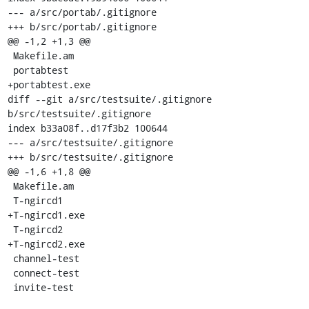
--- a/src/portab/.gitignore

+++ b/src/portab/.gitignore

@@ -1,2 +1,3 @@

 Makefile.am

 portabtest

+portabtest.exe

diff --git a/src/testsuite/.gitignore 
b/src/testsuite/.gitignore

index b33a08f..d17f3b2 100644

--- a/src/testsuite/.gitignore

+++ b/src/testsuite/.gitignore

@@ -1,6 +1,8 @@

 Makefile.am

 T-ngircd1

+T-ngircd1.exe

 T-ngircd2

+T-ngircd2.exe

 channel-test

 connect-test

 invite-test