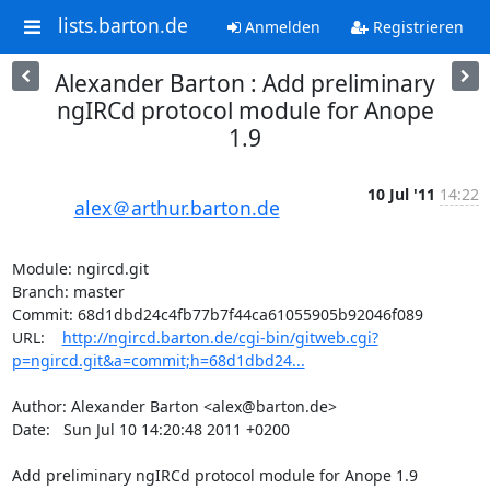
lists.barton.de
Anmelden
Registrieren
Alexander Barton : Add preliminary
ngIRCd protocol module for Anope
1.9
10 Jul '11
14:22
alex＠arthur.barton.de
Module: ngircd.git

Branch: master

Commit: 68d1dbd24c4fb77b7f44ca61055905b92046f089

URL:    
http://ngircd.barton.de/cgi-bin/gitweb.cgi?
p=ngircd.git&a=commit;h=68d1dbd24...
Author: Alexander Barton <alex@barton.de>

Date:   Sun Jul 10 14:20:48 2011 +0200

Add preliminary ngIRCd protocol module for Anope 1.9
