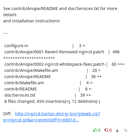
See contrib/Anope/README and doc/Services.txt for more 
details

and installation instructions!

---

 configure.in                                     |    3 +-

 contrib/Anope/0001-Revert-Removed-ngircd.patch   |  496 
++++++++++++++++++++++

 contrib/Anope/0002-ngircd-whitespace-fixes.patch |   60 +++

 contrib/Anope/Makefile.am                        |   20 +

 contrib/Anope/README                             |   36 ++

 contrib/Makefile.am                              |    4 +-

 contrib/README                                   |    8 +-

 doc/Services.txt                                 |   39 ++-

 8 files changed, 654 insertions(+), 12 deletions(-)

Diff:   
http://ngircd.barton.de/cgi-bin/gitweb.cgi?
p=ngircd.git&a=commitdiff;h=68d1d...
0
0