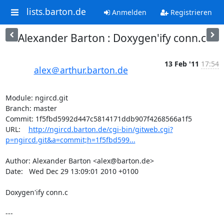
lists.barton.de
Anmelden
Registrieren
Alexander Barton : Doxygen'ify conn.c
13 Feb '11
17:54
alex＠arthur.barton.de
Module: ngircd.git

Branch: master

Commit: 1f5fbd5992d447c5814171ddb907f4268566a1f5

URL:    
http://ngircd.barton.de/cgi-bin/gitweb.cgi?
p=ngircd.git&a=commit;h=1f5fbd599...
Author: Alexander Barton <alex@barton.de>

Date:   Wed Dec 29 13:09:01 2010 +0100

Doxygen'ify conn.c

---
