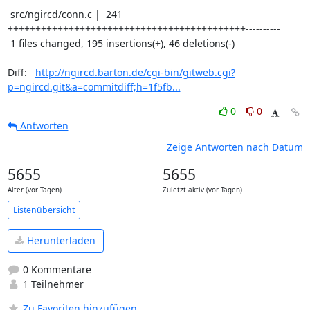
 src/ngircd/conn.c |  241 
+++++++++++++++++++++++++++++++++++++++++++----------

 1 files changed, 195 insertions(+), 46 deletions(-)

Diff:   
http://ngircd.barton.de/cgi-bin/gitweb.cgi?
p=ngircd.git&a=commitdiff;h=1f5fb...
0
0
Antworten
Zeige Antworten nach Datum
5655
5655
Alter (vor Tagen)
Zuletzt aktiv (vor Tagen)
Listenübersicht
Herunterladen
0 Kommentare
1 Teilnehmer
Zu Favoriten hinzufügen