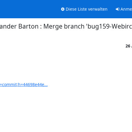
Diese Liste verwalten
Anme
ander Barton : Merge branch 'bug159-Webirc
26
&a=commit;h=44698e44e...