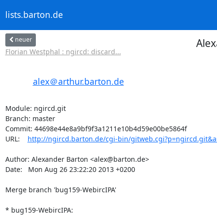
lists.barton.de
neuer
Alex
Florian Westphal : ngircd: discard...
alex＠arthur.barton.de
Module: ngircd.git

Branch: master

Commit: 44698e44e8a9bf9f3a1211e10b4d59e00be5864f

URL:    
http://ngircd.barton.de/cgi-bin/gitweb.cgi?p=ngircd.git
Author: Alexander Barton <alex@barton.de>

Date:   Mon Aug 26 23:22:20 2013 +0200

Merge branch 'bug159-WebircIPA'

* bug159-WebircIPA:
