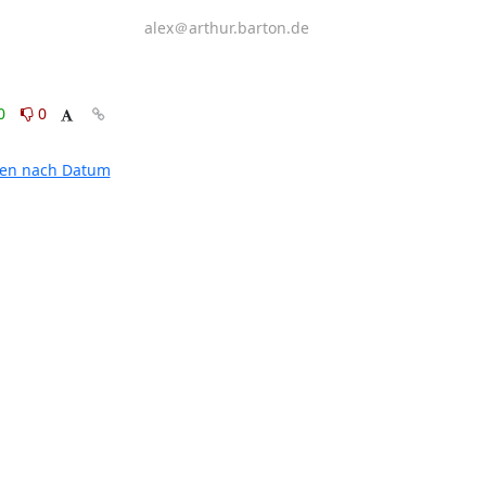
alex＠arthur.barton.de
0
0
ten nach Datum